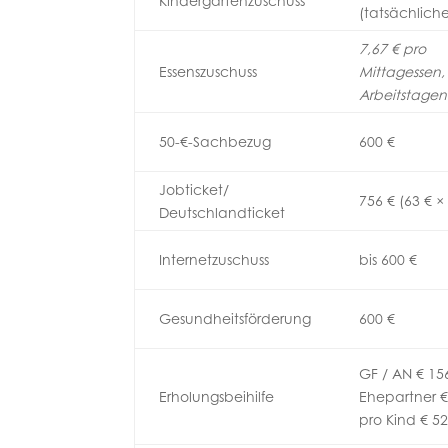
Kindergartenzuschuss
(tatsächlich
7,67 € pro
Essenszuschuss
Mittagessen,
Arbeitstagen
50-€-Sachbezug
600 €
Jobticket/
756 € (63 € ×
Deutschlandticket
Internetzuschuss
bis 600 €
Gesundheitsförderung
600 €
GF / AN € 156
Erholungsbeihilfe
Ehepartner €
pro Kind € 5