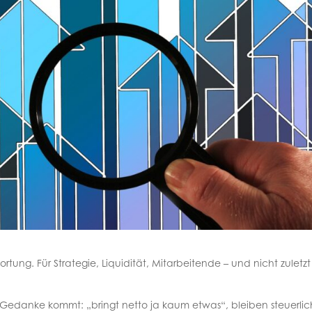
ung. Für Strategie, Liquidität, Mitarbeitende – und nicht zuletzt 
Gedanke kommt: „bringt netto ja kaum etwas“, bleiben steuerlic