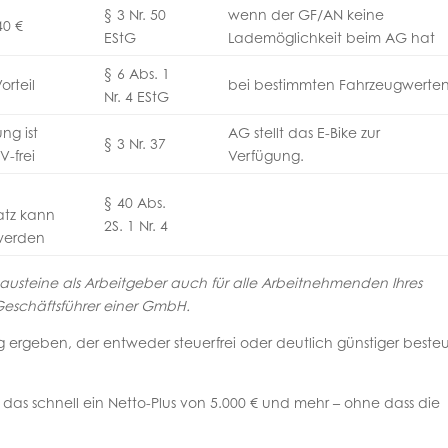
§ 3 Nr. 50
wenn der GF/AN keine
40 €
EStG
Lademöglichkeit beim AG hat
§ 6 Abs. 1
orteil
bei bestimmten Fahrzeugwerte
Nr. 4 EStG
ng ist
AG stellt das E-Bike zur
§ 3 Nr. 37
V-frei
Verfügung.
§ 40 Abs.
atz kann
2S. 1 Nr. 4
werden
bausteine als Arbeitgeber auch für alle Arbeitnehmenden Ihres
eschäftsführer einer GmbH.
ag ergeben, der entweder steuerfrei oder deutlich günstiger beste
das schnell ein Netto-Plus von 5.000 € und mehr – ohne dass die