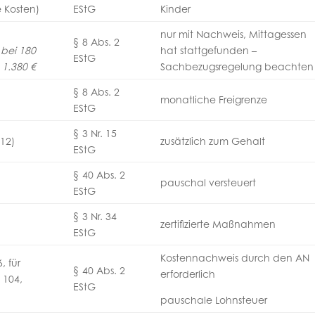
e Kosten)
EStG
Kinder
nur mit Nachweis, Mittagessen
§ 8 Abs. 2
 bei 180
hat stattgefunden –
EStG
 1.380 €
Sachbezugsregelung beachten
§ 8 Abs. 2
monatliche Freigrenze
EStG
§ 3 Nr. 15
 12)
zusätzlich zum Gehalt
EStG
§ 40 Abs. 2
pauschal versteuert
EStG
§ 3 Nr. 34
zertifizierte Maßnahmen
EStG
Kostennachweis durch den AN
, für
§ 40 Abs. 2
erforderlich
 104,
EStG
2
pauschale Lohnsteuer