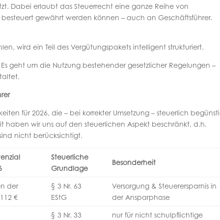
zt. Dabei erlaubt das Steuerrecht eine ganze Reihe von
al besteuert gewährt werden können – auch an Geschäftsführer.
len, wird ein Teil des Vergütungspakets intelligent strukturiert.
ks. Es geht um die Nutzung bestehender gesetzlicher Regelungen –
altet.
rer
eiten für 2026, die – bei korrekter Umsetzung – steuerlich begünsti
it haben wir uns auf den steuerlichen Aspekt beschränkt, d.h.
sind nicht berücksichtigt.
tenzial
Steuerliche
Besonderheit
6
Grundlage
n der
§ 3 Nr. 63
Versorgung & Steuerersparnis in
.112 €
EStG
der Ansparphase
§ 3 Nr. 33
nur für nicht schulpflichtige