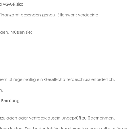
d vGA-Risiko
s Finanzamt besonders genau. Stichwort: verdeckte
den, müssen sie:
ern ist regelmäßig ein Gesellschafterbeschluss erforderlich.
n.
e Beratung
erzuladen oder Vertragsklauseln ungeprüft zu übernehmen.
tung leisten. Das bedeutet: Vertragsformulierungen selbst müssen 